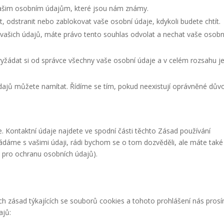
 vašim osobním údajům, které jsou nám známy.
t, odstranit nebo zablokovat vaše osobní údaje, kdykoli budete chtít.
vašich údajů, máte právo tento souhlas odvolat a nechat vaše osobn
yžádat si od správce všechny vaše osobní údaje a v celém rozsahu j
údajů můžete namítat. Řídíme se tím, pokud neexistují oprávněné dův
e. Kontaktní údaje najdete ve spodní části těchto Zásad používání
kládáme s vašimi údaji, rádi bychom se o tom dozvěděli, ale máte také
 pro ochranu osobních údajů).
h zásad týkajících se souborů cookies a tohoto prohlášení nás pros
ajů: