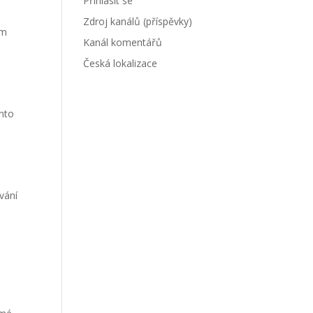
Přihlásit se
Zdroj kanálů (příspěvky)
ům
Kanál komentářů
Česká lokalizace
ento
vání