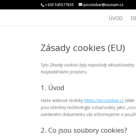
+420 545577655
piccolobar@seznam.cz
ÚVOD
D
Zásady cookies (EU)
Tyto Zásady cookies byly naposledy aktualizovány
hospodářském prostoru.
1. Úvod
Naše webové stránky
https://piccolobar.cz
(dále 
jsou všechny technologie označovány jako „cookies
uvedeném dokumentu vás informujeme o použív
2. Co jsou soubory cookies?