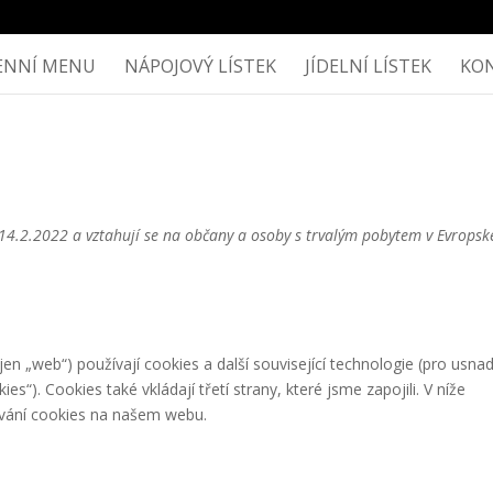
ENNÍ MENU
NÁPOJOVÝ LÍSTEK
JÍDELNÍ LÍSTEK
KO
 14.2.2022 a vztahují se na občany a osoby s trvalým pobytem v Evrops
jen „web“) používají cookies a další související technologie (pro usna
“). Cookies také vkládají třetí strany, které jsme zapojili. V níže
ání cookies na našem webu.