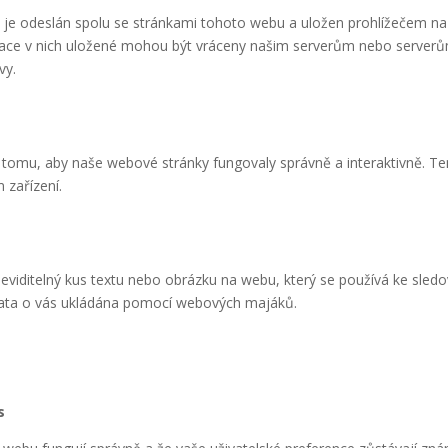
 je odeslán spolu se stránkami tohoto webu a uložen prohlížečem na
ormace v nich uložené mohou být vráceny našim serverům nebo server
vy.
k tomu, aby naše webové stránky fungovaly správně a interaktivně. T
 zařízení.
viditelný kus textu nebo obrázku na webu, který se používá ke sledo
data o vás ukládána pomocí webových majáků.
s