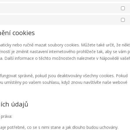
St
Ma
nění cookies
ticky nebo ručně mazat soubory cookies. Můžete také určit, že něk
ostí je změnit nastavení internetového prohlížeče tak, aby se vám p
va. Další informace o těchto možnostech naleznete v Nápovědě vaše
fungovat správně, pokud jsou deaktivovány všechny cookies. Pokud
vu umístěny po vašem souhlasu, když znovu navštívíte naše webové
ních údajů
 práva:
aje potřebné, co se s nimi stane a jak dlouho budou uchovány.