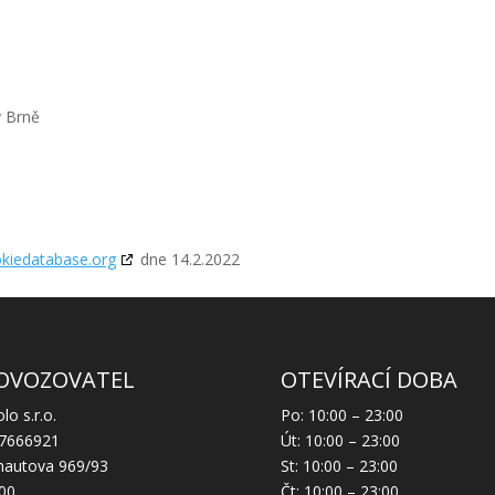
v Brně
kiedatabase.org
dne 14.2.2022
OVOZOVATEL
OTEVÍRACÍ DOBA
lo s.r.o.
Po: 10:00 – 23:00
27666921
Út: 10:00 – 23:00
hautova 969/93
St: 10:00 – 23:00
00
Čt: 10:00 – 23:00