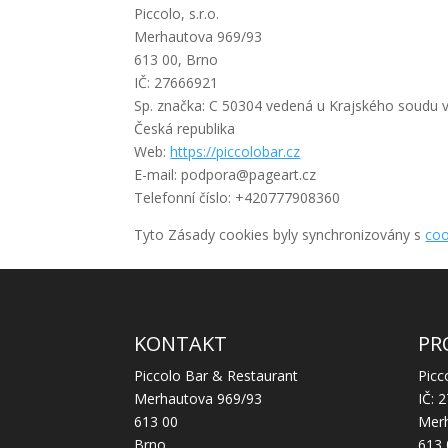
Piccolo, s.r.o.
Merhautova 969/93
613 00, Brno
IČ: 27666921
Sp. značka: C 50304 vedená u Krajského soudu 
Česká republika
Web:
https://piccolobar.cz
E-mail:
zc.traegap@aropdop
Telefonní číslo: +420777908360
Tyto Zásady cookies byly synchronizovány s
coo
KONTAKT
PR
Piccolo Bar & Restaurant
Picco
Merhautova 969/93
IČ: 
613 00
Mer
Brno
613 