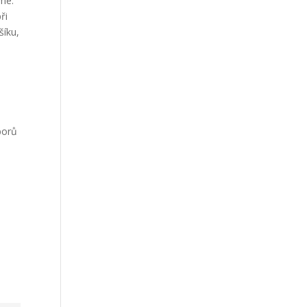
ámé.
ři
šíku,
borů