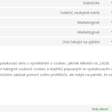
Statistické
Cons
to
Funkční, nezbytně nutné
Cons
servi
to
Marketingové
googl
Cons
servi
analy
to
Marketingové
ithem
Cons
servi
secur
to
Účel čekající na zjištění
googl
Cons
servi
fonts
to
googl
servi
map
ostat
kakovací okno s vysvětlením o cookies. Jakmile kliknete na „Uložit
ním kategorií souborů cookies a doplňků popsaných ve vyskakovacím
 můžete zakázat pomocí svého prohlížeče, ale mějte na paměti, že n
Vždy aktivní