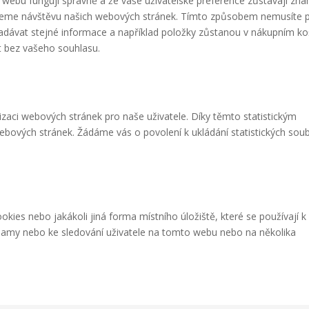
ti webu fungují správně a že vaše uživatelské preference zůstávají zn
eme návštěvu našich webových stránek. Tímto způsobem nemusíte p
dávat stejné informace a například položky zůstanou v nákupním ko
t bez vašeho souhlasu.
izaci webových stránek pro naše uživatele. Díky těmto statistickým
ebových stránek. Žádáme vás o povolení k ukládání statistických sou
kies nebo jakákoli jiná forma místního úložiště, které se používají k
eklamy nebo ke sledování uživatele na tomto webu nebo na několika